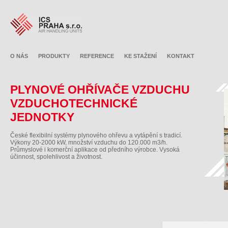
O NÁS
PRODUKTY
REFERENCE
KE STAŽENÍ
KONTAKT
PLYNOVÉ OHŘÍVAČE VZDUCHU
VZDUCHOTECHNICKÉ
JEDNOTKY
České flexibilní systémy plynového ohřevu a vytápění s tradicí.
Výkony 20-2000 kW, množství vzduchu do 120.000 m3/h.
Průmyslové i komerční aplikace od předního výrobce. Vysoká
účinnost, spolehlivost a životnost.