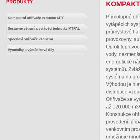
PRODUKTY
KOMPAKT
Přímotopné
ohř
Kompaktní ohřívače vzduchu MTP
vytápěcích
sys
Sestavné větrací a vytápěcí jednotky MTPAL
průmyslové haly
provozovny, au
Speciální ohřívače vzduchu
Oproti teplovo
Výměníky a výměníkové díly
vody, nezmenšu
energetické nár
systémů). Zvlá
systému na pro
Výhodou je hla
distribuce vzd
Ohřívače se vy
až 120.000 m3/
Konstrukce ohř
provedení, příp
venkovním pros
umožňuje mnoho