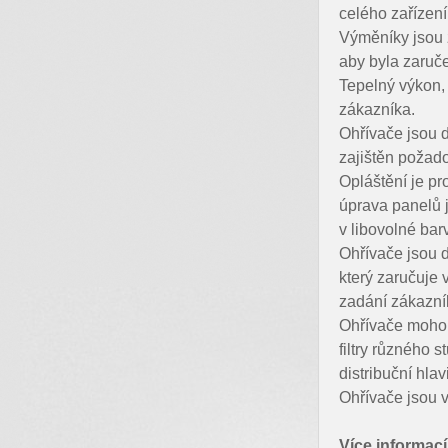
celého zařízení
Výměníky jsou 
aby byla zaruče
Tepelný výkon, 
zákazníka.
Ohřívače jsou d
zajištěn požado
Opláštění je p
úprava panelů 
v libovolné bar
Ohřívače jsou 
který zaručuje 
zadání zákazní
Ohřívače mohou
filtry různého s
distribuční hla
Ohřívače jsou 
Více informac